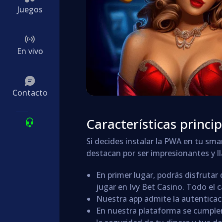
Juegos
En vivo
Contacto
Características princi
Si decides instalar la PWA en tu sm
destacan por ser impresionantes y l
En primer lugar, podrás disfrutar
jugar en Ivy Bet Casino. Todo el 
Nuestra app admite la autenticaci
En nuestra plataforma se cumplen