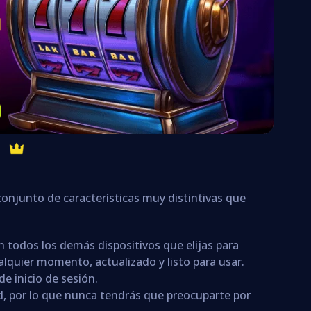
€
onjunto de características muy distintivas que
n todos los demás dispositivos que elijas para
alquier momento, actualizado y listo para usar.
e inicio de sesión.
, por lo que nunca tendrás que preocuparte por