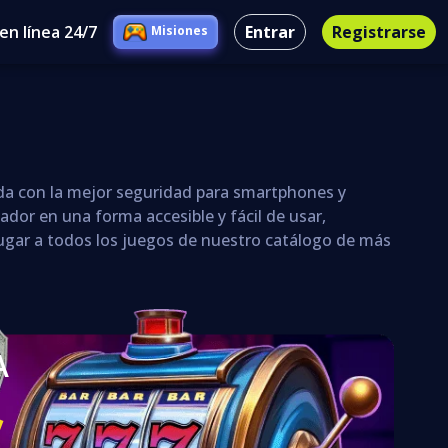
en línea 24/7
Entrar
Registrarse
Misiones
uida con la mejor seguridad para smartphones y
dor en una forma accesible y fácil de usar,
jugar a todos los juegos de nuestro catálogo de más
A