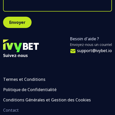
Besoin d'aide ?
Envoyez-nous un courriel
support@ivybet.io
Suivez-nous
Termes et Conditions
Politique de Confidentialité
Conditions Générales et Gestion des Cookies
Contact